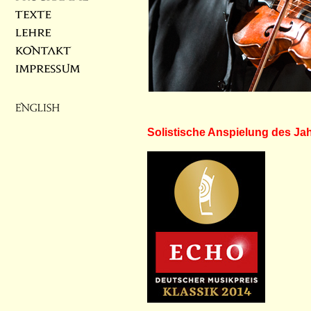
Einspielung ›Frankfurter Sonat
Solistische Anspielung des Jahre