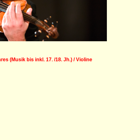
en‹ von X. F. Telemann erhält den ECHO-Klassik 2014
s (Musik bis inkl. 17. /18. Jh.) / Violine