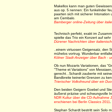
Makellos kann man guten Gewissens 
aus op. 5 nennen: Ein funkelnder feu
paarten sich mit sicherer Intonati
am Cembalo.
Bamberger online-Zeitung über itali
Technisch perfekt, exakt im Zusamme
spielte das Trio ein Konzert auf seh
Dürener Nachrichten über italienisc
..einem virtuosen Geigensatz, den S
mühelos vortrug. Wunderbar entfalt
Kölner Stadt-Anzeiger über Bach - 
Ob nun Mozarts Variationen, das "Gr
"Theme et Variations" von Messiaen,
gerecht...Schardt zauberte mit sein
Bandbreite keinerlei Grenzen zu ken
Trierischer Volksfreund über ein Duo
Den beiden Geigern Goebel und Step
äußerst präzise und schwungvolle Int
NDR Kultur über die CD-Aufnahme Joh
.
erschienen bei Berlin Classics 2011
Stephan Schardt bestritt sein Solo m