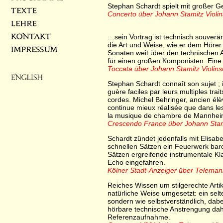
Stephan Schardt spielt mit großer
Concerto über Johann Stamitz Violin
…sein Vortrag ist technisch souverä
die Art und Weise, wie er dem Hörer
Sonaten weit über den technischen A
für einen großen Komponisten. Ein
Toccata über Johann Stamitz Violins
Stephan Schardt connaît son sujet ; 
guère faciles par leurs multiples tra
cordes. Michel Behringer, ancien él
continue mieux réalisée que dans les 
la musique de chambre de Mannhei
Crescendo France über Johann Stami
Schardt zündet jedenfalls mit Elisa
schnellen Sätzen ein Feuerwerk bar
Sätzen ergreifende instrumentale Kl
Echo eingefahren.
Kölner Stadt-Anzeiger
über Telemann
Reiches Wissen um stilgerechte Artik
natürliche Weise umgesetzt: ein sel
sondern wie selbstverständlich, dabe
hörbare technische Anstrengung dahi
Referenzaufnahme.