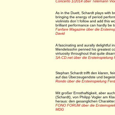
Concerto 1/2014 über Telemann Viol
As in the Duett, Schardt plays with bril
bringing the energy of period perfor
violinists don´t follow and add this w
brilliant performance can hardly be 
Fanfare Magazine über die Ersteinspi
David
A fascinating and aurally delightful in
Mendelssohn penned his greatest co
virtuosity throughout that quite disar
SA-CD.net über die Ersteinspielung 
Stephan Schardt trifft den klaren, fe
auf das Überzeugendste und begeist
Rondo über die Ersteinspielung Ferd
Mit großer Ernsthaftigkeit, aber au
(Schardt), von Philipp Vogler am Klav
heraus: den gesanglichen Charakter
FONO FORUM über die Ersteinspielun
MDG